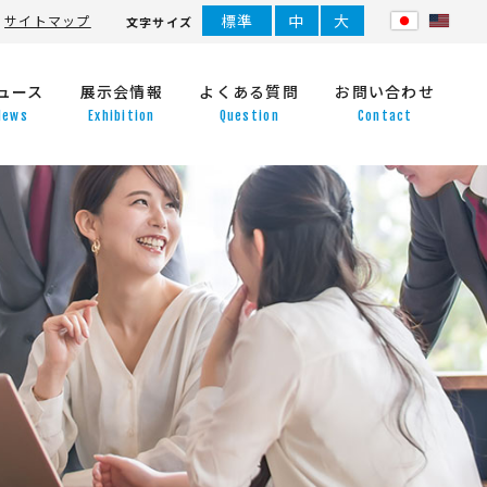
標準
中
大
サイトマップ
文字サイズ
ュース
展示会情報
よくある質問
お問い合わせ
News
Exhibition
Question
Contact
ト
医療･福祉関係訪日外国人向けツ
沿革
アーアテンド