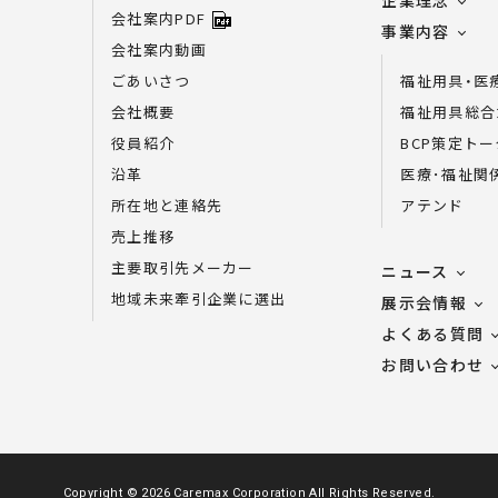
企業理念
会社案内PDF
事業内容
会社案内動画
ごあいさつ
福祉用具・医
会社概要
福祉用具総合
役員紹介
BCP策定ト
沿革
医療･福祉関
所在地と連絡先
アテンド
号
売上推移
主要取引先メーカー
ニュース
地域未来牽引企業に選出
展示会情報
よくある質問
お問い合わせ
Copyright
© 2026 Caremax Corporation
All Rights Reserved
.