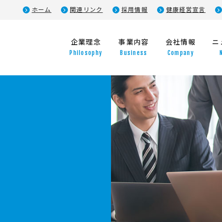
ホーム
関連リンク
採用情報
健康経営宣言
企業理念
事業内容
会社情報
ニ
Philosophy
Business
Company
祉用具総合カタログ「介援隊」
会社概要
BCP策定トータルサポー
役員紹介