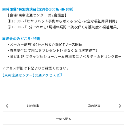
同時開催：特別講演会（定員各100名・要予約）
【会場：東京流通センター 第2会議室】
①10:30～「ヒヤリハット事例から考える 安心・安全な福祉用具利用」
②13:30～「5分でわかる！現場の疑問で読み解く介護制度と福祉用具」
展示会のみどころ・特典
・メーカー総勢100社出展＆介護ICTブース開催
・当日受付にて粗品をプレゼント！（※なくなり次第終了）
・同ビル7F プラッツ社ショールーム来場者にノベルティ＆ドリンク進呈
アクセス詳細は下記よりご確認ください。
【東京流通センター】交通アクセス
前の記事
次の記事
一覧へ戻る