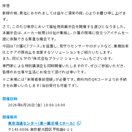
拝啓
新緑の候、貴社におかれましては益々ご清栄の段、心よりお慶び申し上げま
す。
さて、このたび東京において福祉用具展示会を開催する運びとなりました。
本展示会は、メーカー総勢100社が集結し、介護の現場に役立つアイテムを一
度に体験できる貴重な機会です。
今回は「介護ICTブース」を設置し、見守りセンサーやロボットなど、業務効率
化とケアの質向上を支援するソリューションをご紹介いたします。
また、同ビル7Fの「株式会社プラッツ ショールーム」もございます。
専門家による特別講演会も同時開催いたしますので、ぜひご参加いただき、
皆様のお仕事や生活にお役立て頂ければ幸いです。
※ご来場には「来場者事前登録」が必要です。資料内のQRコードよりお手続
きをお願いいたします（当日受付も可能です）。
開催日時
2026年6月26日（金） 10:00-16:00
開催場所
東京流通センター（第一展示場 Cホール）
〒143-0006 東京都大田区平和島6-1-1