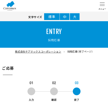
標準
中
大
文字サイズ
ENTRY
採用応募
株式会社ケアマックスコーポレーション
採用応募（完了ページ）
ご応募
01
02
03
入力
確認
完了